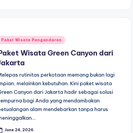
Posted
Paket Wisata Pangandaran
n
Paket Wisata Green Canyon dari
Jakarta
Melepas rutinitas perkotaan memang bukan lagi
impian, melainkan kebutuhan. Kini paket wisata
Green Canyon dari Jakarta hadir sebagai solusi
sempurna bagi Anda yang mendambakan
petualangan alam mendebarkan tanpa harus
meninggalkan…
June 24, 2026