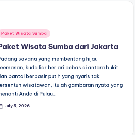
Posted
Paket Wisata Sumba
n
Paket Wisata Sumba dari Jakarta
Padang savana yang membentang hijau
keemasan, kuda liar berlari bebas di antara bukit,
dan pantai berpasir putih yang nyaris tak
tersentuh wisatawan, itulah gambaran nyata yang
menanti Anda di Pulau…
July 5, 2026