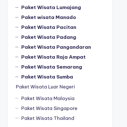
Paket Wisata Lumajang
Paket wisata Manado
Paket Wisata Pacitan
Paket Wisata Padang
Paket Wisata Pangandaran
Paket Wisata Raja Ampat
Paket Wisata Semarang
Paket Wisata Sumba
Paket Wisata Luar Negeri
Paket Wisata Malaysia
Paket Wisata Singapore
Paket Wisata Thailand