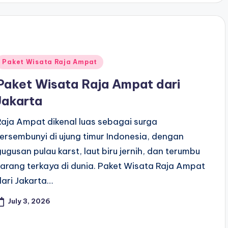
Posted
Paket Wisata Raja Ampat
n
Paket Wisata Raja Ampat dari
Jakarta
Raja Ampat dikenal luas sebagai surga
tersembunyi di ujung timur Indonesia, dengan
gugusan pulau karst, laut biru jernih, dan terumbu
karang terkaya di dunia. Paket Wisata Raja Ampat
dari Jakarta…
July 3, 2026