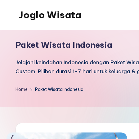
Joglo Wisata
Skip
to
content
Paket Wisata Indonesia
Jelajahi keindahan Indonesia dengan Paket Wisat
Custom. Pilihan durasi 1-7 hari untuk keluarga &
Home
Paket Wisata Indonesia