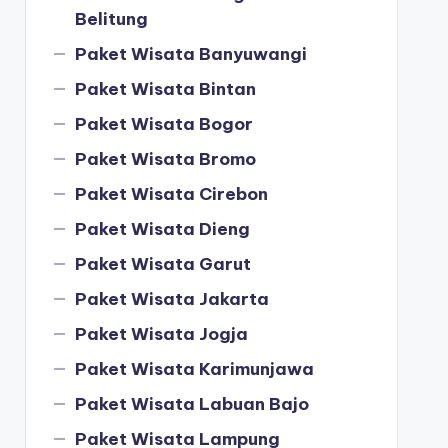
Belitung
Paket Wisata Banyuwangi
Paket Wisata Bintan
Paket Wisata Bogor
Paket Wisata Bromo
Paket Wisata Cirebon
Paket Wisata Dieng
Paket Wisata Garut
Paket Wisata Jakarta
Paket Wisata Jogja
Paket Wisata Karimunjawa
Paket Wisata Labuan Bajo
Paket Wisata Lampung