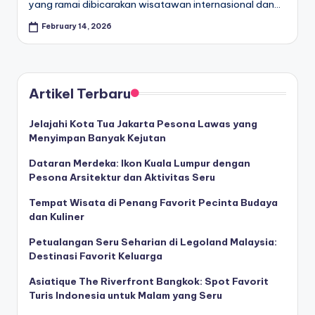
yang ramai dibicarakan wisatawan internasional dan…
February 14, 2026
Artikel Terbaru
Jelajahi Kota Tua Jakarta Pesona Lawas yang
Menyimpan Banyak Kejutan
Dataran Merdeka: Ikon Kuala Lumpur dengan
Pesona Arsitektur dan Aktivitas Seru
Tempat Wisata di Penang Favorit Pecinta Budaya
dan Kuliner
Petualangan Seru Seharian di Legoland Malaysia:
Destinasi Favorit Keluarga
Asiatique The Riverfront Bangkok: Spot Favorit
Turis Indonesia untuk Malam yang Seru