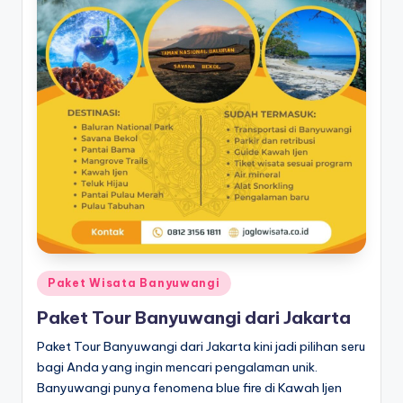
Posted
Paket Wisata Banyuwangi
in
Paket Tour Banyuwangi dari Jakarta
Paket Tour Banyuwangi dari Jakarta kini jadi pilihan seru
bagi Anda yang ingin mencari pengalaman unik.
Banyuwangi punya fenomena blue fire di Kawah Ijen