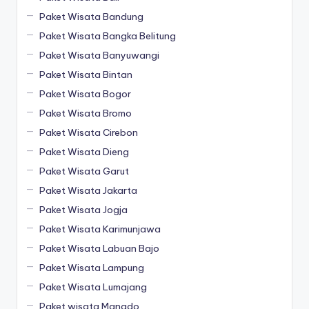
Paket Wisata Bandung
Paket Wisata Bangka Belitung
Paket Wisata Banyuwangi
Paket Wisata Bintan
Paket Wisata Bogor
Paket Wisata Bromo
Paket Wisata Cirebon
Paket Wisata Dieng
Paket Wisata Garut
Paket Wisata Jakarta
Paket Wisata Jogja
Paket Wisata Karimunjawa
Paket Wisata Labuan Bajo
Paket Wisata Lampung
Paket Wisata Lumajang
Paket wisata Manado