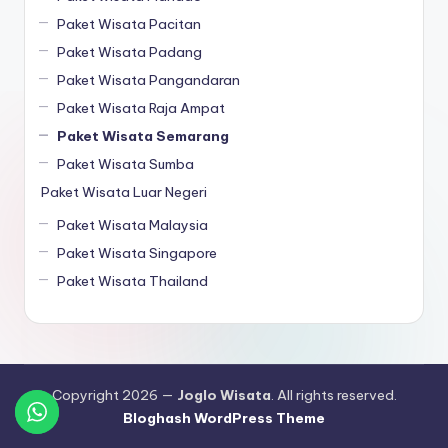
Paket Wisata Pacitan
Paket Wisata Padang
Paket Wisata Pangandaran
Paket Wisata Raja Ampat
Paket Wisata Semarang
Paket Wisata Sumba
Paket Wisata Luar Negeri
Paket Wisata Malaysia
Paket Wisata Singapore
Paket Wisata Thailand
Copyright 2026 —
Joglo Wisata
. All rights reserved.
Bloghash WordPress Theme