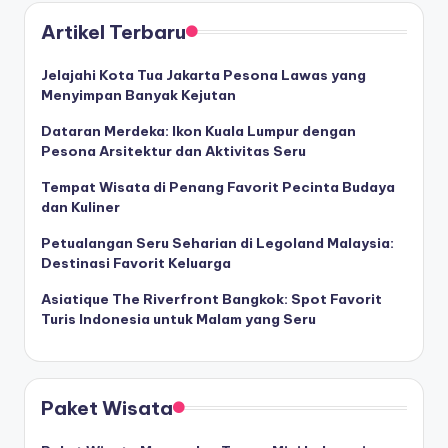
Artikel Terbaru
Jelajahi Kota Tua Jakarta Pesona Lawas yang
Menyimpan Banyak Kejutan
Dataran Merdeka: Ikon Kuala Lumpur dengan
Pesona Arsitektur dan Aktivitas Seru
Tempat Wisata di Penang Favorit Pecinta Budaya
dan Kuliner
Petualangan Seru Seharian di Legoland Malaysia:
Destinasi Favorit Keluarga
Asiatique The Riverfront Bangkok: Spot Favorit
Turis Indonesia untuk Malam yang Seru
Paket Wisata