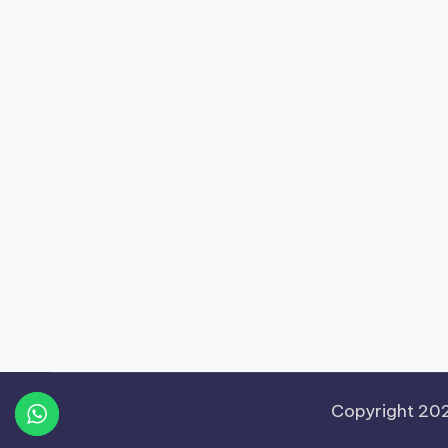
Copyright 20