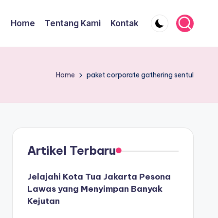
Home
Tentang Kami
Kontak
Home
paket corporate gathering sentul
Artikel Terbaru
Jelajahi Kota Tua Jakarta Pesona
Lawas yang Menyimpan Banyak
Kejutan