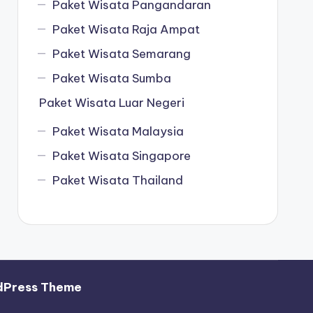
Paket Wisata Pangandaran
Paket Wisata Raja Ampat
Paket Wisata Semarang
Paket Wisata Sumba
Paket Wisata Luar Negeri
Paket Wisata Malaysia
Paket Wisata Singapore
Paket Wisata Thailand
dPress Theme