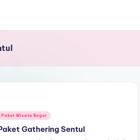
tul
Posted
Paket Wisata Bogor
n
Paket Gathering Sentul