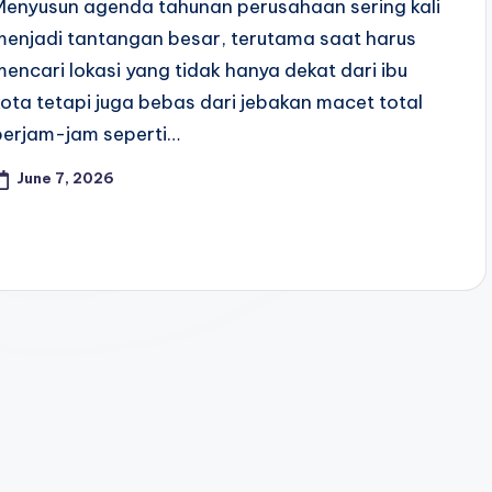
Menyusun agenda tahunan perusahaan sering kali
menjadi tantangan besar, terutama saat harus
mencari lokasi yang tidak hanya dekat dari ibu
kota tetapi juga bebas dari jebakan macet total
berjam-jam seperti…
June 7, 2026