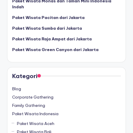
Paket Wisata Monas dan Taman Mini Indonesia
Indah
Paket Wisata Pacitan dari Jakarta
Paket Wisata Sumba dari Jakarta
Paket Wisata Raja Ampat dari Jakarta
Paket Wisata Green Canyon dari Jakarta
Kategori
Blog
Corporate Gathering
Family Gathering
Paket Wisata Indonesia
Paket Wisata Aceh
Paket Wisata Bali