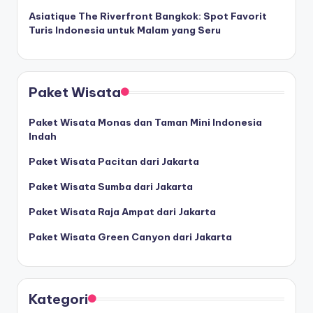
Asiatique The Riverfront Bangkok: Spot Favorit
Turis Indonesia untuk Malam yang Seru
Paket Wisata
Paket Wisata Monas dan Taman Mini Indonesia
Indah
Paket Wisata Pacitan dari Jakarta
Paket Wisata Sumba dari Jakarta
Paket Wisata Raja Ampat dari Jakarta
Paket Wisata Green Canyon dari Jakarta
Kategori