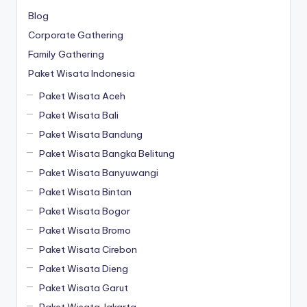
Blog
Corporate Gathering
Family Gathering
Paket Wisata Indonesia
Paket Wisata Aceh
Paket Wisata Bali
Paket Wisata Bandung
Paket Wisata Bangka Belitung
Paket Wisata Banyuwangi
Paket Wisata Bintan
Paket Wisata Bogor
Paket Wisata Bromo
Paket Wisata Cirebon
Paket Wisata Dieng
Paket Wisata Garut
Paket Wisata Jakarta