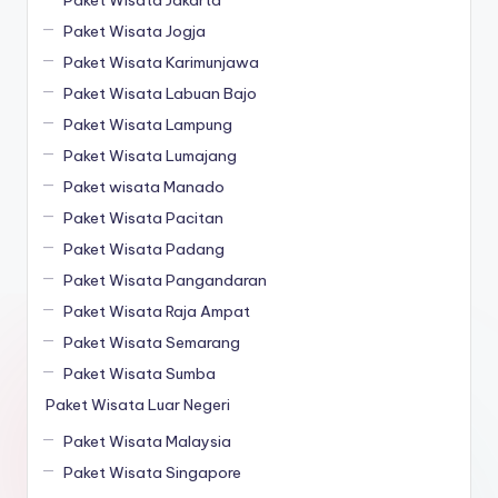
Paket Wisata Jogja
Paket Wisata Karimunjawa
Paket Wisata Labuan Bajo
Paket Wisata Lampung
Paket Wisata Lumajang
Paket wisata Manado
Paket Wisata Pacitan
Paket Wisata Padang
Paket Wisata Pangandaran
Paket Wisata Raja Ampat
Paket Wisata Semarang
Paket Wisata Sumba
Paket Wisata Luar Negeri
Paket Wisata Malaysia
Paket Wisata Singapore