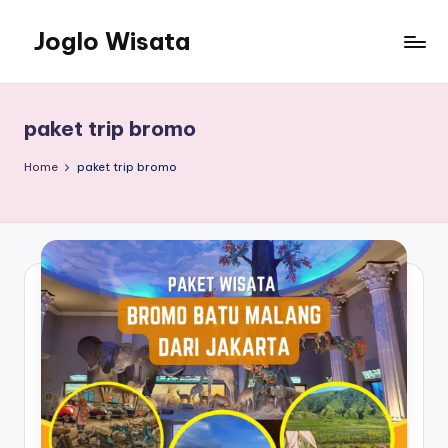
Joglo Wisata
Skip
to
content
paket trip bromo
Home
paket trip bromo