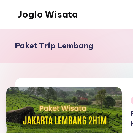
Joglo Wisata
Skip
to
content
Paket Trip Lembang
i