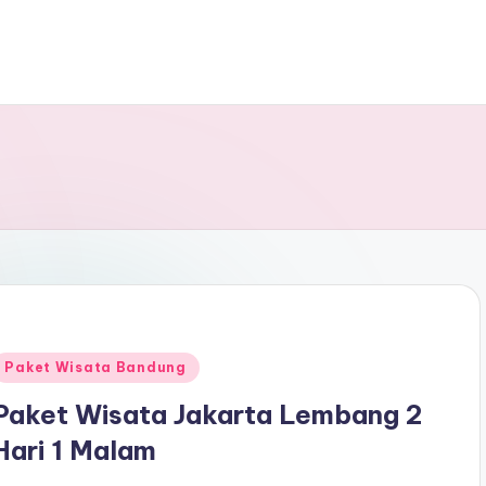
Posted
Paket Wisata Bandung
n
Paket Wisata Jakarta Lembang 2
Hari 1 Malam