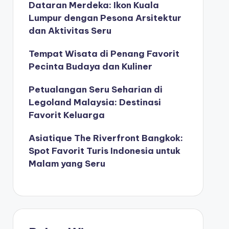
Dataran Merdeka: Ikon Kuala
Lumpur dengan Pesona Arsitektur
dan Aktivitas Seru
Tempat Wisata di Penang Favorit
Pecinta Budaya dan Kuliner
Petualangan Seru Seharian di
Legoland Malaysia: Destinasi
Favorit Keluarga
Asiatique The Riverfront Bangkok:
Spot Favorit Turis Indonesia untuk
Malam yang Seru