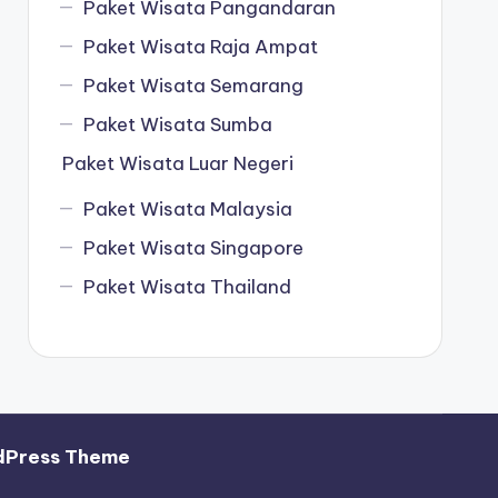
Paket Wisata Pangandaran
Paket Wisata Raja Ampat
Paket Wisata Semarang
Paket Wisata Sumba
Paket Wisata Luar Negeri
Paket Wisata Malaysia
Paket Wisata Singapore
Paket Wisata Thailand
dPress Theme