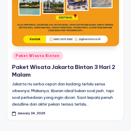
Posted
Paket Wisata Bintan
in
Paket Wisata Jakarta Bintan 3 Hari 2
Malam
Jakarta itu serba cepat dan kadang terlalu serius
vibesnya. Makanya, liburan ideal bukan soal jauh, tapi
soal perbedaan yang ingin dicari. Saat kepala penuh
deadline dan akhir pekan terasa terlalu…
January 24, 2026