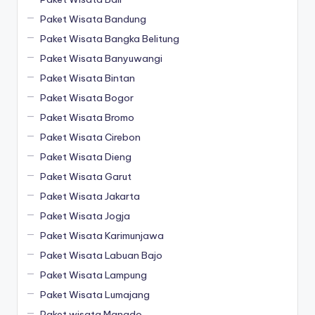
Paket Wisata Bandung
Paket Wisata Bangka Belitung
Paket Wisata Banyuwangi
Paket Wisata Bintan
Paket Wisata Bogor
Paket Wisata Bromo
Paket Wisata Cirebon
Paket Wisata Dieng
Paket Wisata Garut
Paket Wisata Jakarta
Paket Wisata Jogja
Paket Wisata Karimunjawa
Paket Wisata Labuan Bajo
Paket Wisata Lampung
Paket Wisata Lumajang
Paket wisata Manado