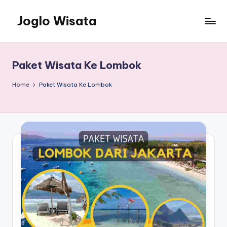
Joglo Wisata
Skip
to
content
Paket Wisata Ke Lombok
Home
Paket Wisata Ke Lombok