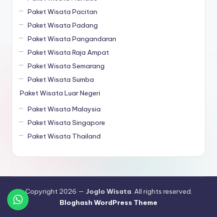
Paket Wisata Pacitan
Paket Wisata Padang
Paket Wisata Pangandaran
Paket Wisata Raja Ampat
Paket Wisata Semarang
Paket Wisata Sumba
Paket Wisata Luar Negeri
Paket Wisata Malaysia
Paket Wisata Singapore
Paket Wisata Thailand
Copyright 2026 —
Joglo Wisata
. All rights reserved.
Bloghash WordPress Theme