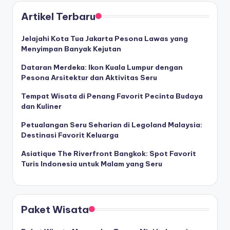
Artikel Terbaru
Jelajahi Kota Tua Jakarta Pesona Lawas yang
Menyimpan Banyak Kejutan
Dataran Merdeka: Ikon Kuala Lumpur dengan
Pesona Arsitektur dan Aktivitas Seru
Tempat Wisata di Penang Favorit Pecinta Budaya
dan Kuliner
Petualangan Seru Seharian di Legoland Malaysia:
Destinasi Favorit Keluarga
Asiatique The Riverfront Bangkok: Spot Favorit
Turis Indonesia untuk Malam yang Seru
Paket Wisata