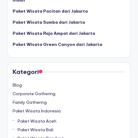
Paket Wisata Pacitan dari Jakarta
Paket Wisata Sumba dari Jakarta
Paket Wisata Raja Ampat dari Jakarta
Paket Wisata Green Canyon dari Jakarta
Kategori
Blog
Corporate Gathering
Family Gathering
Paket Wisata Indonesia
Paket Wisata Aceh
Paket Wisata Bali