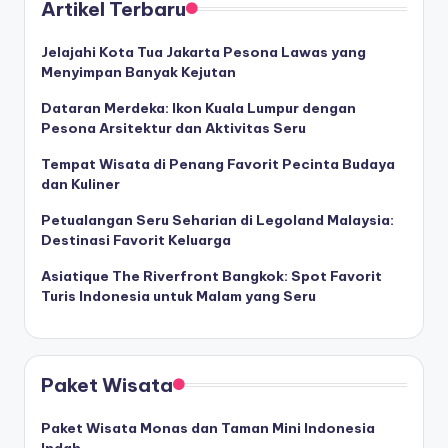
Artikel Terbaru
Jelajahi Kota Tua Jakarta Pesona Lawas yang
Menyimpan Banyak Kejutan
Dataran Merdeka: Ikon Kuala Lumpur dengan
Pesona Arsitektur dan Aktivitas Seru
Tempat Wisata di Penang Favorit Pecinta Budaya
dan Kuliner
Petualangan Seru Seharian di Legoland Malaysia:
Destinasi Favorit Keluarga
Asiatique The Riverfront Bangkok: Spot Favorit
Turis Indonesia untuk Malam yang Seru
Paket Wisata
Paket Wisata Monas dan Taman Mini Indonesia
Indah