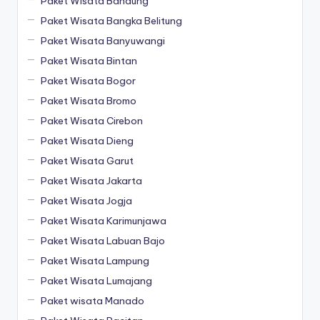
Paket Wisata Bandung
Paket Wisata Bangka Belitung
Paket Wisata Banyuwangi
Paket Wisata Bintan
Paket Wisata Bogor
Paket Wisata Bromo
Paket Wisata Cirebon
Paket Wisata Dieng
Paket Wisata Garut
Paket Wisata Jakarta
Paket Wisata Jogja
Paket Wisata Karimunjawa
Paket Wisata Labuan Bajo
Paket Wisata Lampung
Paket Wisata Lumajang
Paket wisata Manado