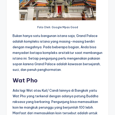
Foto Oleh: Google Mpas Good
Bukan hanya satu bangunan istana saja, Grand Palace
adalah kompleks istana yang masing-masing berdiri
dengan megahnya. Pada beberapa bagian, Anda bisa
menyadari betapa kompleks arsitektur saat membangun
istana ini. Setiap pengunjung perlu mengenakan pakaian
sopan karena Grand Palace adalah kawasan bersejarah,
suci, dan penuh penghormatan.
Wat Pho
Ada lagi Wat atau Kuil/ Candi lainnya di Bangkok yaitu
Wat Pho yang terkenal dengan adanya patung Buddha
raksasa yang berbaring. Pengunjung bisa memasukkan
koin ke mangkuk perunggu yang berjumlah 100 lebih.
Manfaat dari memasukkan koin tersebut adalah untuk