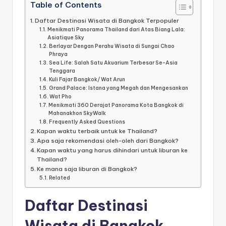
Table of Contents
Daftar Destinasi Wisata di Bangkok Terpopuler
Menikmati Panorama Thailand dari Atas Biang Lala:
Asiatique Sky
Berlayar Dengan Perahu Wisata di Sungai Chao
Phraya
Sea Life: Salah Satu Akuarium Terbesar Se-Asia
Tenggara
Kuli Fajar Bangkok/ Wat Arun
Grand Palace: Istana yang Megah dan Mengesankan
Wat Pho
Menikmati 360 Derajat Panorama Kota Bangkok di
Mahanakhon SkyWalk
Frequently Asked Questions
Kapan waktu terbaik untuk ke Thailand?
Apa saja rekomendasi oleh-oleh dari Bangkok?
Kapan waktu yang harus dihindari untuk liburan ke
Thailand?
Ke mana saja liburan di Bangkok?
Related
Daftar Destinasi
Wisata di Bangkok