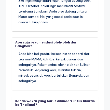
Jika ingin menghindari hujan, jangan datang saat
Juni-Oktober. Kalau ingin menikmati festival
terutama Songkran, Anda bisa datang antara
Maret sampai Mei yang meski pada saat ini
cuaca cukup panas.
Apa saja rekomendasi oleh-oleh dari
Bangkok?
Anda bisa beli produk kuliner instan seperti thai
tea, mie MAMA, Koh Kae, keripik durian, dan
sebagainya. Rekomendasi oleh-oleh non kuliner
termasuk Benjarong kecil, miniatur tuk tuk,
minyak esensial, kaos bertuliskan Bangkok, dan
sebagainya.
Kapan waktu yang harus dihindari untuk liburan
ke Thailand?