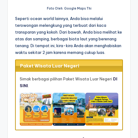
Foto Oleh: Google Maps Thi
Seperti ocean world lainnya, Anda bisa melalui
terowongan melengkung yang terbuat dari kaca
transparan yang kokoh. Dari bawah, Anda bisa melihat ke
atas dan samping, berbagai biota laut yang berenang
tenang. Di tempat ini, kira-kira Anda akan menghabiskan
waktu sekitar 2 jam karena memang cukup luas.
Paket Wisata Luar Negeri
Simak berbagai pilihan Paket Wisata Luar Negeri
DI
SINI
.