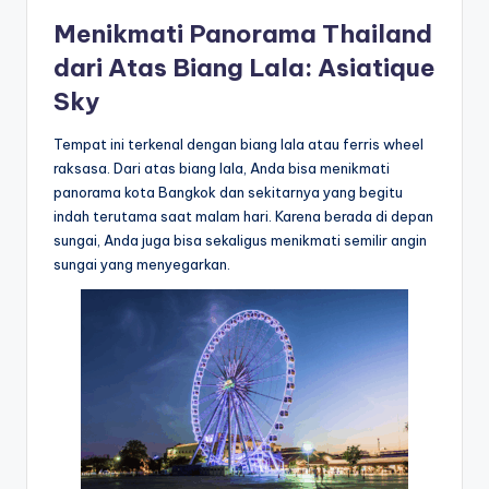
Menikmati Panorama Thailand
dari Atas Biang Lala: Asiatique
Sky
Tempat ini terkenal dengan biang lala atau ferris wheel
raksasa. Dari atas biang lala, Anda bisa menikmati
panorama kota Bangkok dan sekitarnya yang begitu
indah terutama saat malam hari. Karena berada di depan
sungai, Anda juga bisa sekaligus menikmati semilir angin
sungai yang menyegarkan.