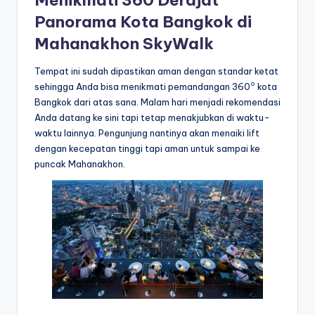
Menikmati 360 Derajat
Panorama Kota Bangkok di
Mahanakhon SkyWalk
Tempat ini sudah dipastikan aman dengan standar ketat
o
sehingga Anda bisa menikmati pemandangan 360
kota
Bangkok dari atas sana. Malam hari menjadi rekomendasi
Anda datang ke sini tapi tetap menakjubkan di waktu-
waktu lainnya. Pengunjung nantinya akan menaiki lift
dengan kecepatan tinggi tapi aman untuk sampai ke
puncak Mahanakhon.