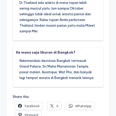
Di Thailand ada waktu di mana topan lebih
sering muncul yaitu Juni sampai Oktober
sehingga tidak ideal untuk wisata pantai dan
sebagainya. Kalau tujuan Anda perkotaan
Thailand, hindari musim panas yaitu mulai Maret
sampai Mei.
Ke mana saja liburan di Bangkok?
Rekomendasi destinasi Bangkok termasuk
Grand Palace, Sri Maha Mariamman Temple,
pasar malam, Asiatique, Wat Pho, dan banyak
lagi tempat wisata di Bangkok menarik lainnya.
Share this:
Facebook
X
WhatsApp
Pinterest