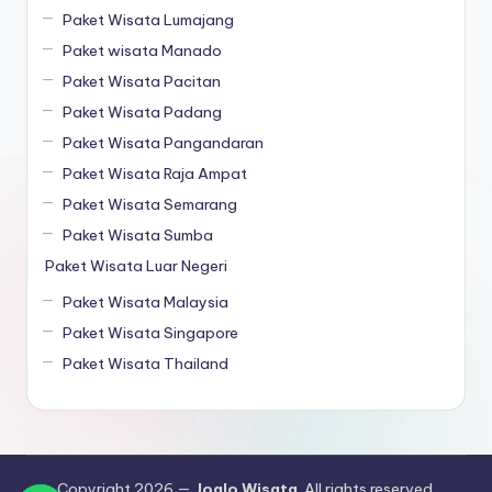
Paket Wisata Lumajang
Paket wisata Manado
Paket Wisata Pacitan
Paket Wisata Padang
Paket Wisata Pangandaran
Paket Wisata Raja Ampat
Paket Wisata Semarang
Paket Wisata Sumba
Paket Wisata Luar Negeri
Paket Wisata Malaysia
Paket Wisata Singapore
Paket Wisata Thailand
Copyright 2026 —
Joglo Wisata
. All rights reserved.