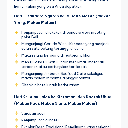
Berikut adalah daftar itinerary Paket Gathering Bali 3
hari 2 malam yang bisa Anda dapatkan:
Hari 1: Bandara Ngurah Rai & Bali Selatan (Makan
Siang, Makan Malam)
Penjemputan dilakukan di bandara atau meeting
point Bali
Mengunjungi Garuda Wisnu Kencana yang menjadi
salah satu patung tertinggi di dunia
Makan siang bersama di restoran pilihan
Menuju Pura Uluwatu untuk menikmati matahari
terbenan atau pertunjukan tari kecak
Mengunjungi Jimbaran Seafood Café sekaligus
makan malam romantis dipinggir pantai
Check in hotel untuk beristirahat
Hari 2: Jalan-jalan ke Kintamani dan Daerah Ubud
(Makan Pagi, Makan Siang, Makan Malam)
Sarapan pagi
Penjemputan di hotel
Eksplor Desa Tradisional Penglipuran yang terkenal