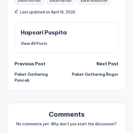
paket tour bali
paket trip bali
paket wisata bali
Last updated on April 16, 2026
Hapsari Puspita
View All Posts
Post
Previous Post
Next Post
Paket Gathering
Paket Gathering Bogor
navigation
Puncak
Comments
No comments yet. Why don’t you start the discussion?