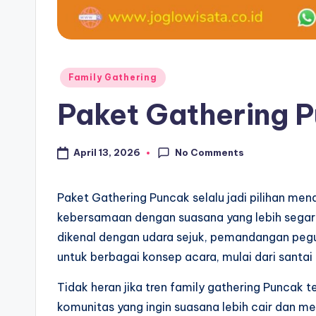
Posted
Family Gathering
in
Paket Gathering 
No Comments
April 13, 2026
Paket Gathering Puncak selalu jadi pilihan me
kebersamaan dengan suasana yang lebih segar 
dikenal dengan udara sejuk, pemandangan pegu
untuk berbagai konsep acara, mulai dari santa
Tidak heran jika tren family gathering Puncak
komunitas yang ingin suasana lebih cair dan me