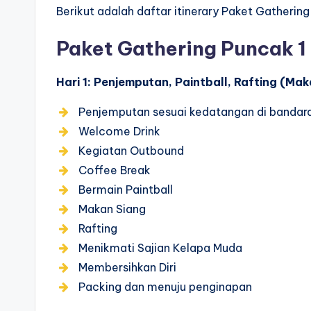
Berikut adalah daftar itinerary Paket Gatherin
Paket Gathering Puncak 1
Hari 1: Penjemputan, Paintball, Rafting
(Mak
Penjemputan sesuai kedatangan di bandara,
Welcome Drink
Kegiatan Outbound
Coffee Break
Bermain Paintball
Makan Siang
Rafting
Menikmati Sajian Kelapa Muda
Membersihkan Diri
Packing dan menuju penginapan