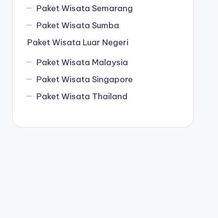
Paket Wisata Semarang
Paket Wisata Sumba
Paket Wisata Luar Negeri
Paket Wisata Malaysia
Paket Wisata Singapore
Paket Wisata Thailand