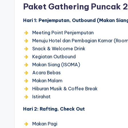
Paket Gathering Puncak 2
Hari 1: Penjemputan, Outbound (Makan Sia
Meeting Point Penjemputan
Menuju Hotel dan Pembagian Kamar (Room
Snack & Welcome Drink
Kegiatan Outbound
Makan Siang (ISOMA)
Acara Bebas
Makan Malam
Hiburan Musik & Coffee Break
Istirahat
Hari 2: Rafting, Check Out
Makan Pagi