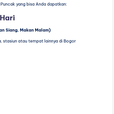
g Puncak yang bisa Anda dapatkan:
 Hari
an Siang, Makan Malam)
 stasiun atau tempat lainnya di Bogor