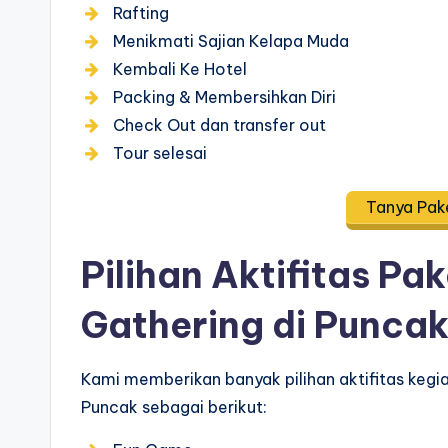
Rafting
Menikmati Sajian Kelapa Muda
Kembali Ke Hotel
Packing & Membersihkan Diri
Check Out dan transfer out
Tour selesai
Tanya Pak
Pilihan Aktifitas P
Gathering di Punca
Kami memberikan banyak pilihan aktifitas kegi
Puncak sebagai berikut: