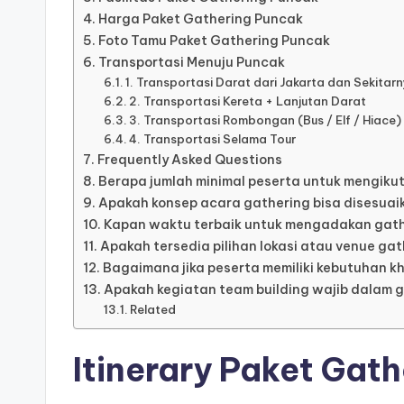
Harga Paket Gathering Puncak
Foto Tamu Paket Gathering Puncak
Transportasi Menuju Puncak
1. Transportasi Darat dari Jakarta dan Sekitar
2. Transportasi Kereta + Lanjutan Darat
3. Transportasi Rombongan (Bus / Elf / Hiace)
4. Transportasi Selama Tour
Frequently Asked Questions
Berapa jumlah minimal peserta untuk mengiku
Apakah konsep acara gathering bisa disesuai
Kapan waktu terbaik untuk mengadakan gath
Apakah tersedia pilihan lokasi atau venue ga
Bagaimana jika peserta memiliki kebutuhan k
Apakah kegiatan team building wajib dalam g
Related
Itinerary Paket Gat