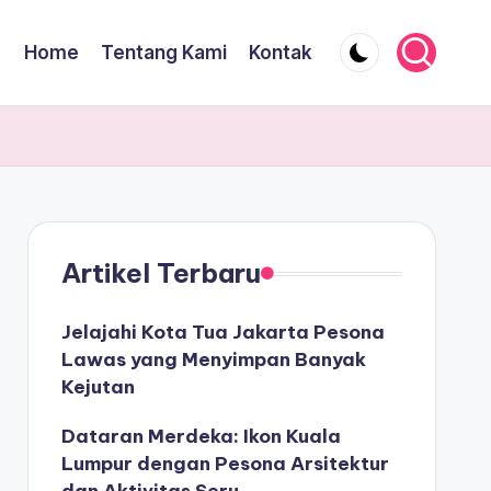
Home
Tentang Kami
Kontak
Artikel Terbaru
Jelajahi Kota Tua Jakarta Pesona
Lawas yang Menyimpan Banyak
Kejutan
Dataran Merdeka: Ikon Kuala
Lumpur dengan Pesona Arsitektur