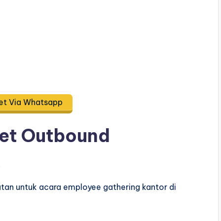
et Via Whatsapp
aket Outbound
k
atan untuk acara employee gathering kantor di