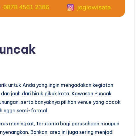
Puncak
narik untuk Anda yang ingin mengadakan kegiatan
dan jauh dari hiruk pikuk kota. Kawasan Puncak
nungan, serta banyaknya pilihan venue yang cocok
i hingga semi-formal
 terus meningkat, terutama bagi perusahaan maupun
nyenangkan. Bahkan, area ini juga sering menjadi