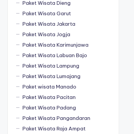
Paket Wisata Dieng
Paket Wisata Garut
Paket Wisata Jakarta
Paket Wisata Jogja
Paket Wisata Karimunjawa
Paket Wisata Labuan Bajo
Paket Wisata Lampung
Paket Wisata Lumajang
Paket wisata Manado
Paket Wisata Pacitan
Paket Wisata Padang
Paket Wisata Pangandaran
Paket Wisata Raja Ampat