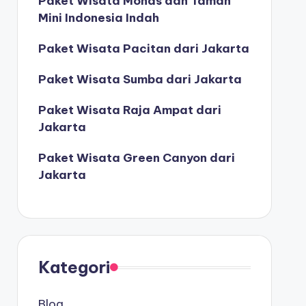
Paket Wisata Monas dan Taman
Mini Indonesia Indah
Paket Wisata Pacitan dari Jakarta
Paket Wisata Sumba dari Jakarta
Paket Wisata Raja Ampat dari
Jakarta
Paket Wisata Green Canyon dari
Jakarta
Kategori
Blog